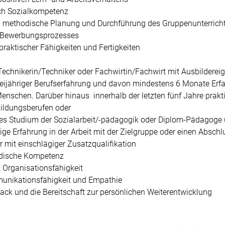
ch Sozialkompetenz 
d methodische Planung und Durchführung des Gruppenunterricht
 Bewerbungsprozesses
praktischer Fähigkeiten und Fertigkeiten
 Technikerin/Techniker oder Fachwirtin/Fachwirt mit Ausbildere
ijähriger Berufserfahrung und davon mindestens 6 Monate Erfa
Menschen. Darüber hinaus  innerhalb der letzten fünf Jahre prakt
ildungsberufen oder
es Studium der Sozialarbeit/-pädagogik oder Diplom-Pädagoge 
ge Erfahrung in der Arbeit mit der Zielgruppe oder einen Abschlu
r mit einschlägiger Zusatzqualifikation
odische Kompetenz
 Organisationsfähigkeit
nikationsfähigkeit und Empathie
back und die Bereitschaft zur persönlichen Weiterentwicklung