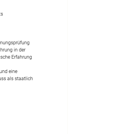
s 
ignungsprüfung 
hrung in der 
ische Erfahrung 
und eine 
ss als staatlich 