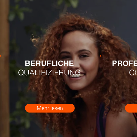
BERUFLICHE
PROFE
QUALIFIZIERUNG
C
Mehr lesen