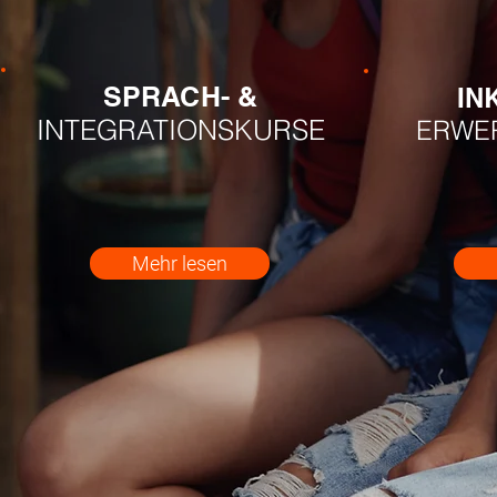
SPRACH- &
IN
INTEGRATIONSKURSE
ERWER
Mehr lesen