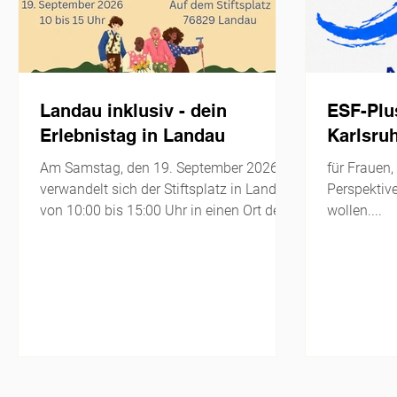
Landau inklusiv - dein
ESF-Plu
Erlebnistag in Landau
Karlsru
Am Samstag, den 19. September 2026,
für Frauen,
verwandelt sich der Stiftsplatz in Landau
Perspektive
von 10:00 bis 15:00 Uhr in einen Ort der
wollen....
Begegnung, des Austauschs und des
gemeinsamen Erlebens. Unter dem
Motto „Landau Inklusiv – Dein
Erlebnistag“ sind Menschen jeden Alters
– mit und ohne Behinderung – herzlich
eingeladen, einen abwechslungsreichen
Tag voller Mitmachaktionen, Musik und
Begegnungen zu erleben. Besucherinnen