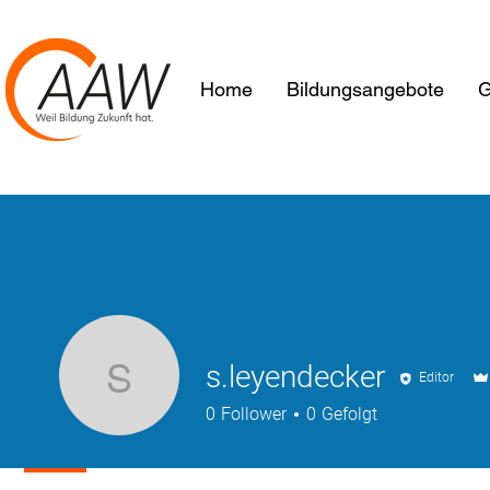
Home
Bildungsangebote
G
s.leyendecker
Editor
s.leyendecker
0
Follower
0
Gefolgt