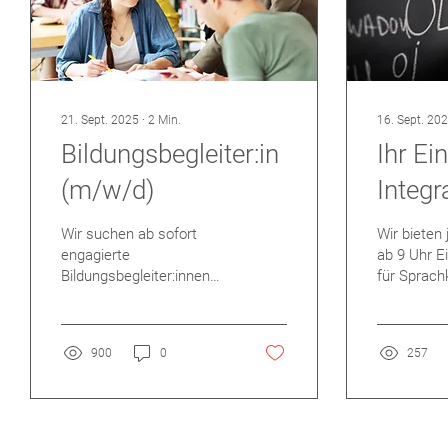
21. Sept. 2025
∙
2
Min.
16. Sept. 20
Bildungsbegleiter:in
Ihr Ei
(m/w/d)
Integr
Einstu
Wir suchen ab sofort
Wir bieten
engagierte
ab 9 Uhr E
Bildungsbegleiter:innen
für Sprach
(m/w/d) in Voll- oder
Melden Sie
Teilzeit für die
heute tele
pädagogische Begleitung
07222 4057
900
0
257
unserer jugendlichen
Teilnehmer:innen im
Rahmen einer beruflichen
Bildungsmaßnahme